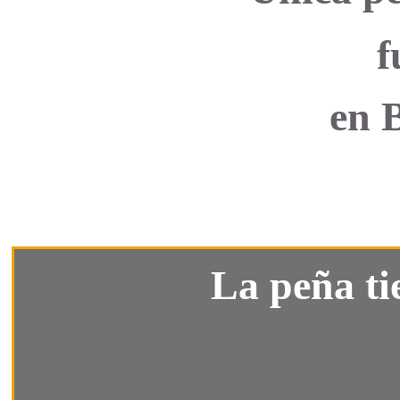
f
en B
La peña ti