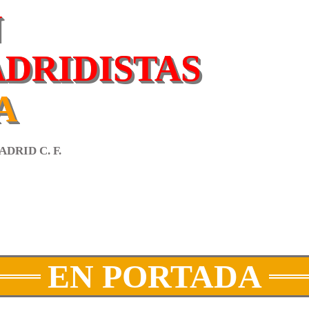
N
ADRIDISTAS
A
DRID C. F.
EN PORTADA