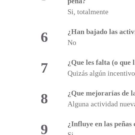
peña?
Si, totalmente
¿Han bajado las activ
6
No
¿Que les falta (o que 
7
Quizás algún incentivo 
¿Que mejorarías d
8
Alguna actividad nueva 
¿Influye en las peñas
9
Si