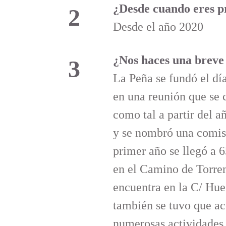
¿Desde cuando eres p
2
Desde el año 2020
¿Nos haces una bre
3
La Peña se fundó el dí
en
una reunión que se 
como
tal a partir del 
y se nombró
una comis
primer año se llegó a 
en el Camino de Torre
encuentra en la C/ Hue
también se tuvo que aco
numerosas
actividades