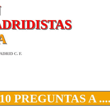
N
ADRIDISTAS
A
DRID C. F.
10 PREGUNTAS A ...