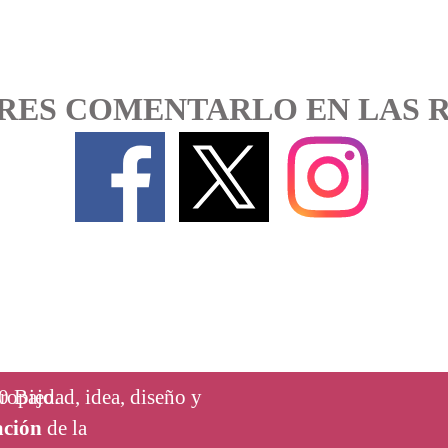
RES COMENTARLO EN LAS 
0 Bajo.
ropiedad, idea, dise
ño y
ción
de la