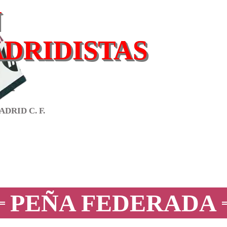
N
ADRIDISTAS
A
DRID C. F.
PEÑA FEDERADA