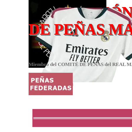
Vaya al Contenido
FEDERACIÓ
DE PEÑAS M
DE CATALUÑ
Miembro del COMITÉ DE PEÑAS del REAL MA
www.fepemac.com