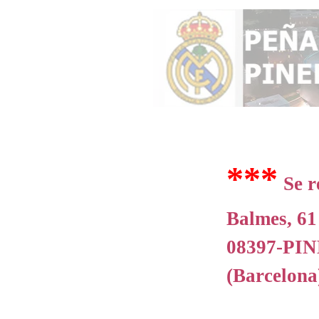
***
Se r
Balmes, 61
08397-PI
(Barcelona