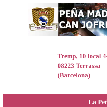
Tremp, 10 local 4
08223 Terrassa
(Barcelona)
La Peñ